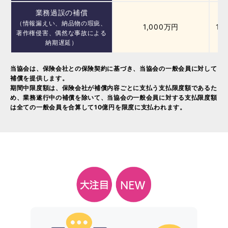
業務過誤の補償
（情報漏えい、納品物の瑕疵、
1,000万円
10
著作権侵害、偶然な事故による
納期遅延）
当協会は、保険会社との保険契約に基づき、当協会の一般会員に対して
補償を提供します。
期間中限度額は、保険会社が補償内容ごとに支払う支払限度額であるた
め、業務遂行中の補償を除いて、当協会の一般会員に対する支払限度額
は全ての一般会員を合算して10億円を限度に支払われます。