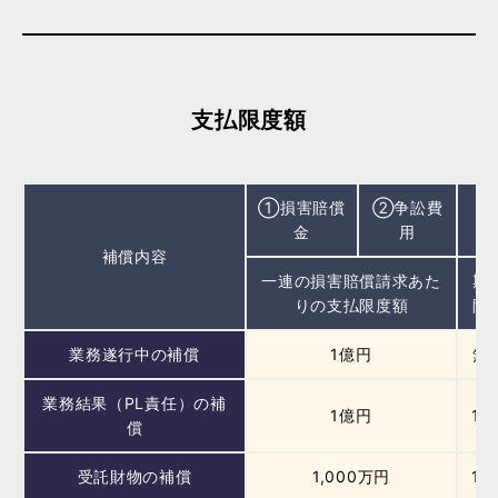
支払限度額
①損害賠償
②争訟費
①
金
用
補償内容
一連の損害賠償請求あた
期
りの支払限度額
限
業務遂行中の補償
1億円
無
業務結果（PL責任）の補
1億円
10
償
受託財物の補償
1,000万円
10